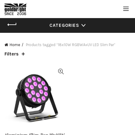
CATEGORIES
Home
Products tagged “18x10W RGBWA+UV LED Slim Par”
Filters