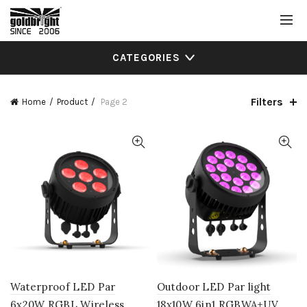
CATEGORIES
Filters
Home
Product
Page 2
Waterproof LED Par
Outdoor LED Par light
6x20W RGBL Wireless
18x10W 6in1 RGBWA+UV