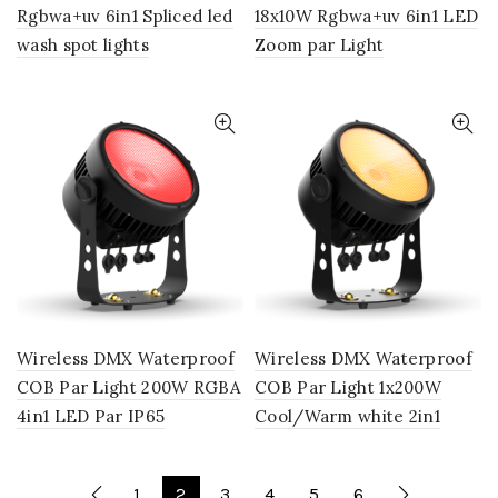
Rgbwa+uv 6in1 Spliced led
18x10W Rgbwa+uv 6in1 LED
wash spot lights
Zoom par Light
Wireless DMX Waterproof
Wireless DMX Waterproof
COB Par Light 200W RGBA
COB Par Light 1x200W
4in1 LED Par IP65
Cool/Warm white 2in1
1
2
3
4
5
6